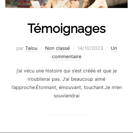
Témoignages
Publié
par
Talou
Non classé
14/10/2023
Un
le
commentaire
j’ai vécu une histoire qui s’est créée et que je
n’oublierai pas. J’ai beaucoup aimé
l’approche.Étonnant, émouvant, touchant.Je m’en
souviendrai