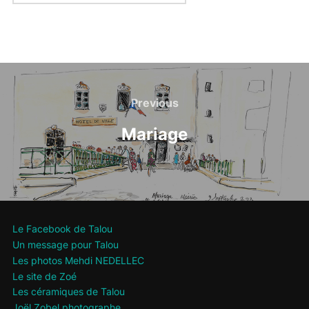
Navigation
de
Previous
Previous
l’article
Mariage
Le Facebook de Talou
Un message pour Talou
Les photos Mehdi NEDELLEC
Le site de Zoé
Les céramiques de Talou
Joël Zobel photographe